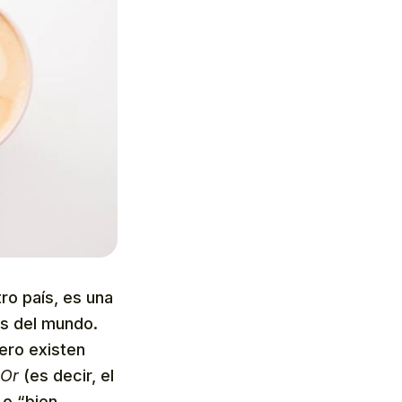
ro país, es una
es del mundo.
ero existen
Or
(es decir, el
 o “bien