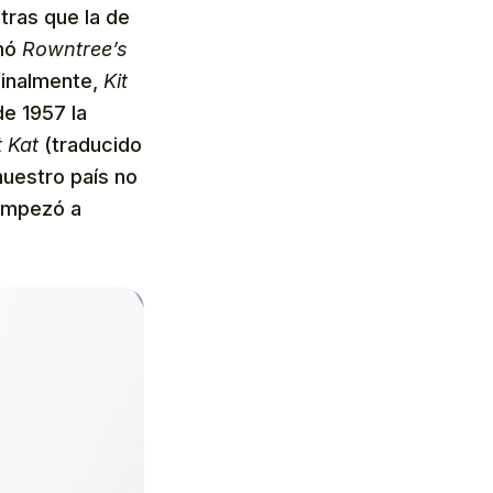
tras que la de
amó
Rowntree’s
finalmente,
Kit
e 1957 la
 Kat
(traducido
nuestro país no
 empezó a