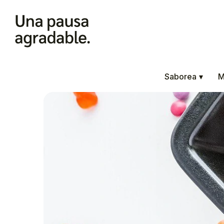
Saborea
▾
M