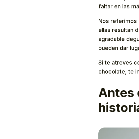
faltar en las m
Nos referimos a
ellas resultan
agradable degu
pueden dar luga
Si te atreves c
chocolate, te i
Antes 
histori