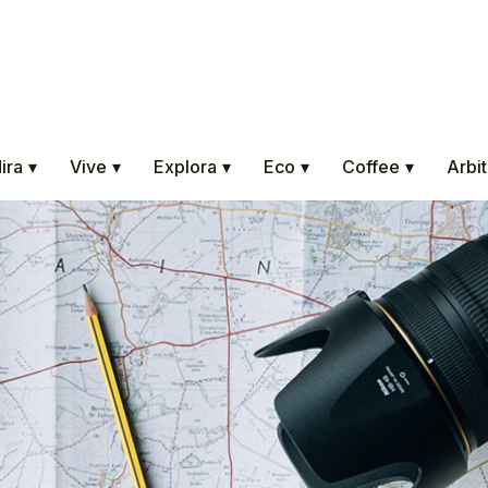
ira
▾
Vive
▾
Explora
▾
Eco
▾
Coffee
▾
Arbit