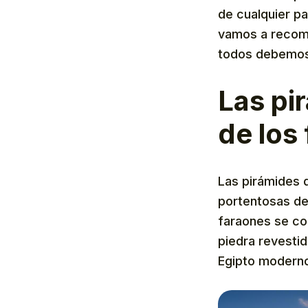
de cualquier p
vamos a recome
todos debemos 
Las pi
de los
Las pirámides 
portentosas de 
faraones se con
piedra revestid
Egipto modern