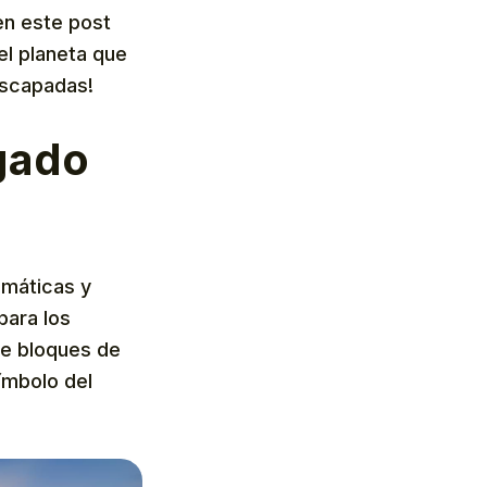
en este post
el planeta que
escapadas!
egado
emáticas y
para los
 de bloques de
ímbolo del