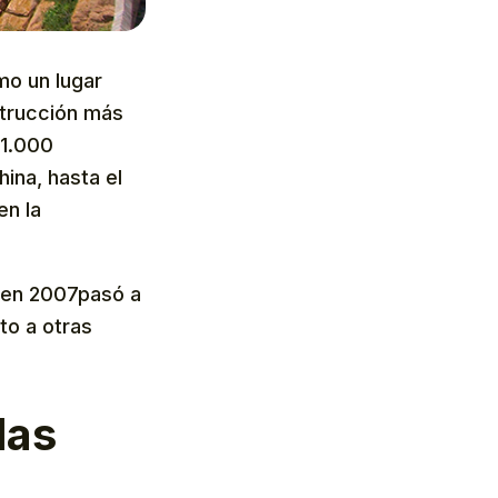
mo un lugar
nstrucción más
21.000
ina, hasta el
en la
y en 2007pasó a
to a otras
las