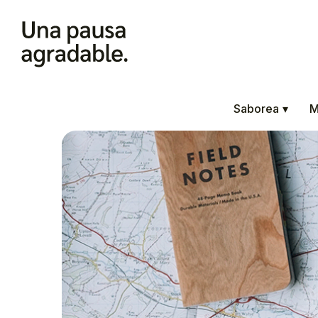
Saborea
▾
M