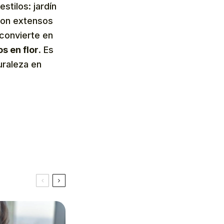
stilos: jardín
 Con extensos
convierte en
s en flor
. Es
uraleza en