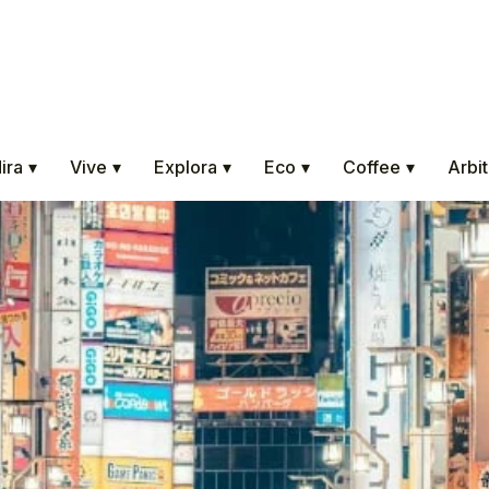
ira
▾
Vive
▾
Explora
▾
Eco
▾
Coffee
▾
Arbit