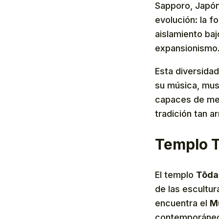
Sapporo, Japón
evolución: la f
aislamiento baj
expansionismo
Esta diversidad 
su música, mus
capaces de mezc
tradición tan ar
Templo T
El templo
Tōdai
de las escultu
encuentra el
M
contemporáne