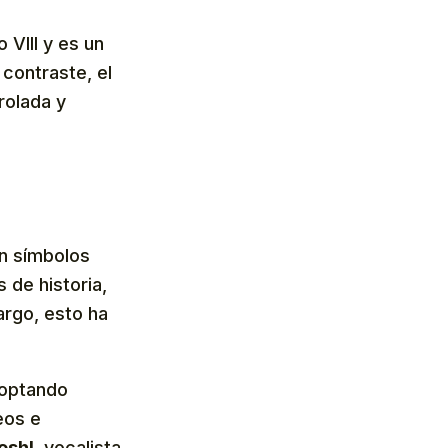
 VIII y es un
 contraste, el
rolada y
en símbolos
 de historia,
argo, esto ha
doptando
eos e
oshI
, vocalista