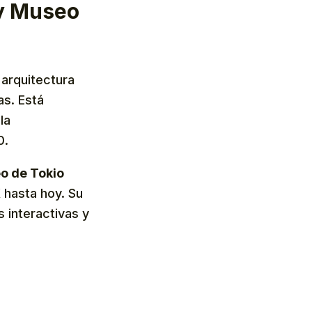
 y Museo
arquitectura
as. Está
la
0.
o de Tokio
 hasta hoy. Su
s interactivas y