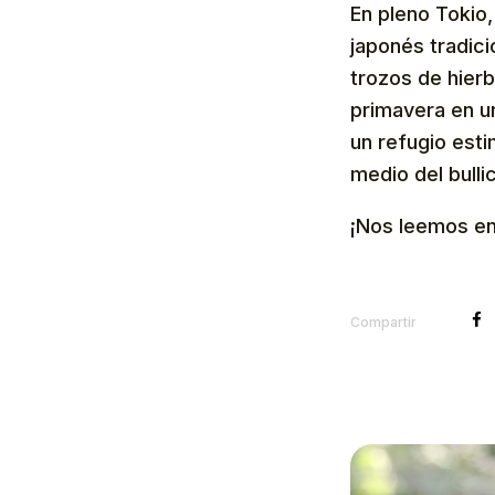
En pleno Tokio,
japonés tradici
trozos de hier
primavera en u
un refugio esti
medio del bulli
¡Nos leemos en
Compartir