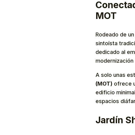
Conectad
MOT
Rodeado de un
sintoísta tradi
dedicado al em
modernización 
A solo unas es
(MOT)
ofrece u
edificio minima
espacios diáfa
Jardín S