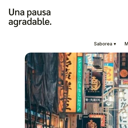
Saborea
▾
M