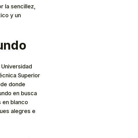
 la sencillez,
ico y un
mundo
 Universidad
écnica Superior
esde donde
mundo en busca
s en blanco
ques alegres e