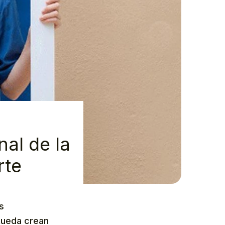
nal de la
rte
s
Rueda crean