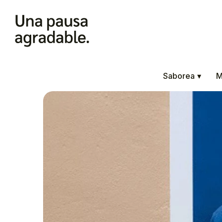
Saborea
▾
M