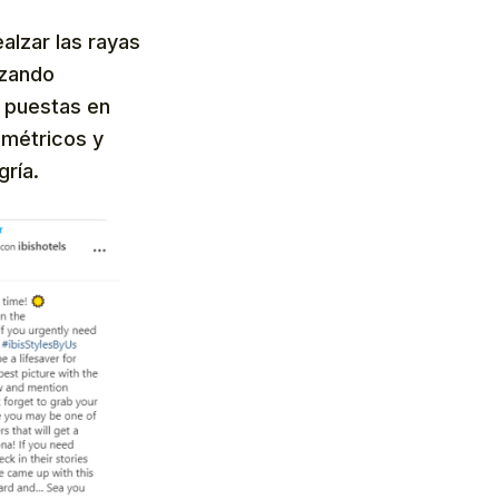
alzar las rayas
izando
 puestas en
ométricos y
ría.