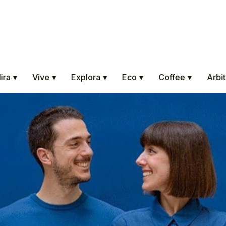
ira
▾
Vive
▾
Explora
▾
Eco
▾
Coffee
▾
Arbit