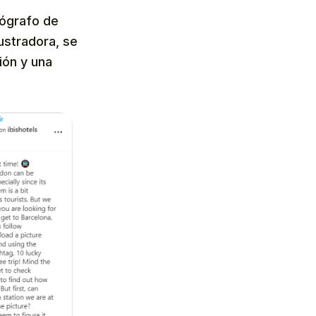
tógrafo de
ustradora, se
sión y una