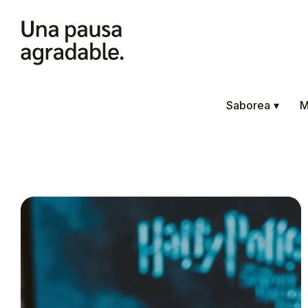
Saborea
▾
M