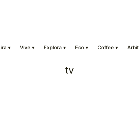
ira
▾
Vive
▾
Explora
▾
Eco
▾
Coffee
▾
Arbit
tv