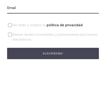
He leído y acepto la
política de privacidad
.
Deseo recibir novedades y promociones por correo
electrónico.