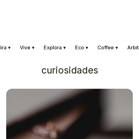
ira
▾
Vive
▾
Explora
▾
Eco
▾
Coffee
▾
Arbit
curiosidades