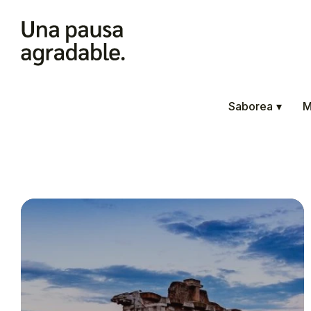
Saborea
▾
M