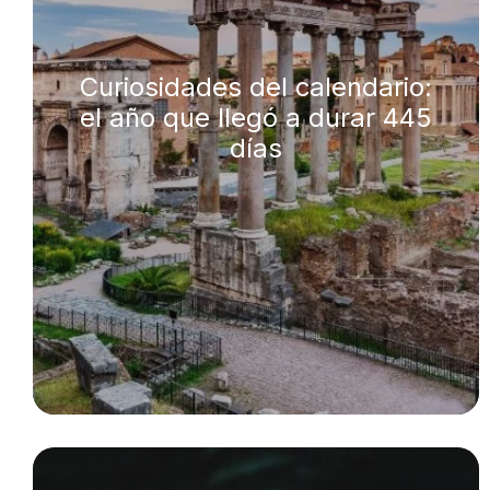
Curiosidades del calendario:
el año que llegó a durar 445
días