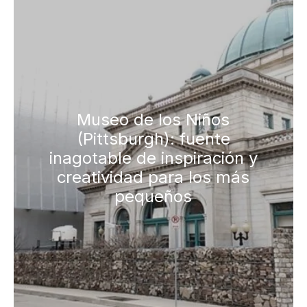
Museo de los Niños
(Pittsburgh): fuente
inagotable de inspiración y
creatividad para los más
pequeños