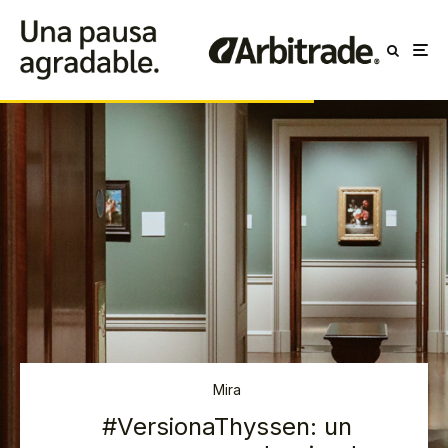
Mira
#VersionaThyssen: un