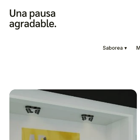
Saborea
▾
M