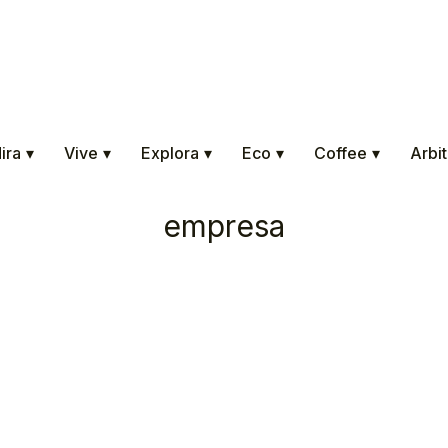
ira
▾
Vive
▾
Explora
▾
Eco
▾
Coffee
▾
Arbit
empresa