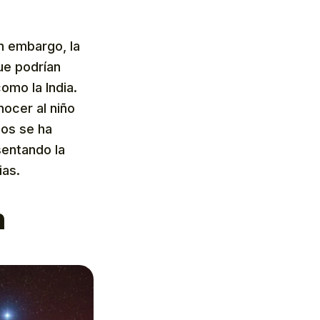
in embargo, la
ue podrían
omo la India.
nocer al niño
gos se ha
sentando la
ias.
n