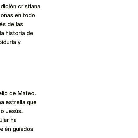
dición cristiana
sonas en todo
és de las
a historia de
iduría y
elio de Mateo.
a estrella que
do Jesús.
ular ha
Belén guiados