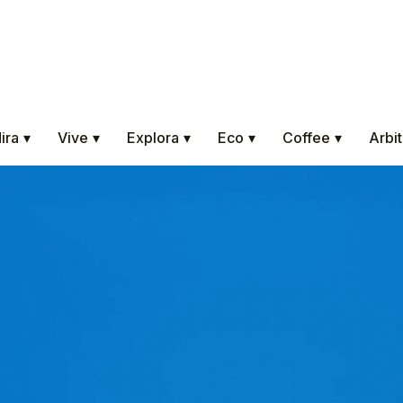
ira
▾
Vive
▾
Explora
▾
Eco
▾
Coffee
▾
Arbit