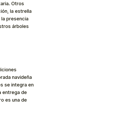
aria. Otros
ón, la estrella
 la presencia
stros árboles
diciones
porada navideña
os se integra en
a entrega de
ero es una de