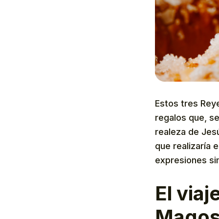
Estos tres Rey
regalos que, se
realeza de Jesú
que realizaría 
expresiones si
El viaj
Mago