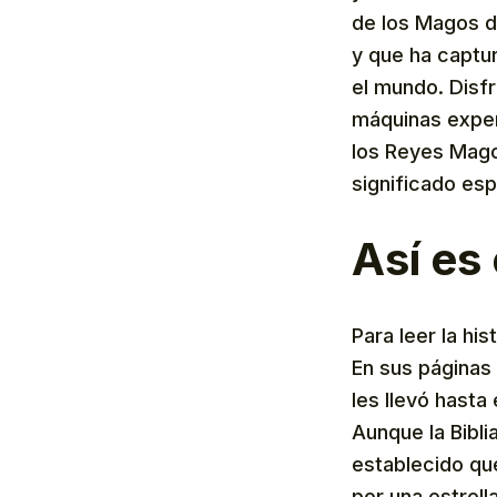
de los Magos de
y que ha captu
el mundo. Disf
máquinas expen
los Reyes Magos
significado espi
Así es 
Para leer la hi
En sus páginas 
les llevó hasta
Aunque la Bibli
establecido qu
por una estrell