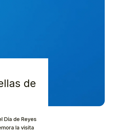
ellas de
el Día de Reyes
mora la visita