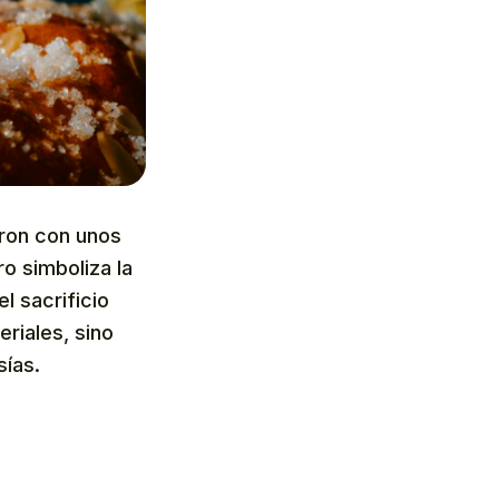
eron con unos
ro simboliza la
l sacrificio
eriales, sino
sías.