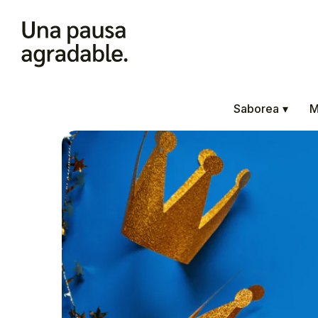
Saborea
▾
M