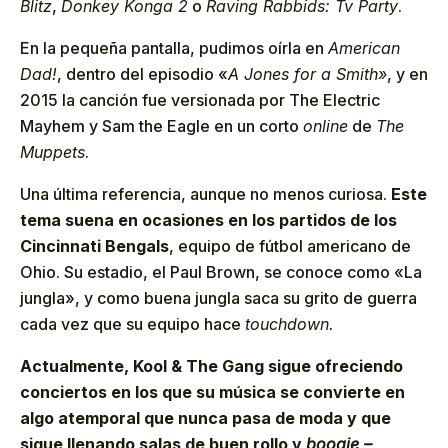
Blitz
,
Donkey Konga 2
o
Raving Rabbids: Tv Party
.
En la pequeña pantalla, pudimos oírla en
American
Dad!
, dentro del episodio «
A Jones for a Smith»
, y en
2015 la canción fue versionada por The Electric
Mayhem y Sam the Eagle en un corto
online
de
The
Muppets
.
Una última referencia, aunque no menos curiosa.
Este
tema suena en ocasiones en los partidos de los
Cincinnati Bengals
, equipo de fútbol americano de
Ohio. Su estadio, el Paul Brown, se conoce como «La
jungla», y como buena jungla saca su grito de guerra
cada vez que su equipo hace
touchdown.
Actualmente, Kool & The Gang sigue ofreciendo
conciertos en los que su música se convierte en
algo atemporal que nunca pasa de moda y que
sigue llenando salas de buen rollo y
boogie –