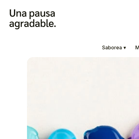
Saborea
▾
M