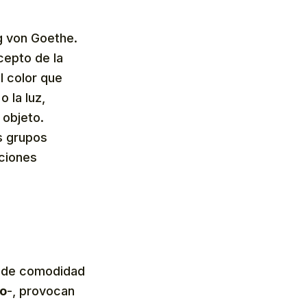
g von Goethe.
cepto de la
el color que
 la luz,
 objeto.
s grupos
ociones
sde comodidad
do
-, provocan