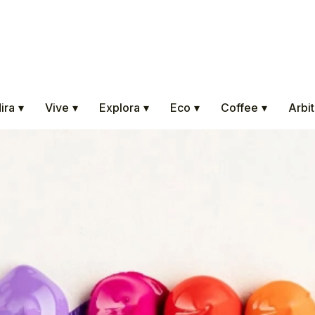
ira
▾
Vive
▾
Explora
▾
Eco
▾
Coffee
▾
Arbit