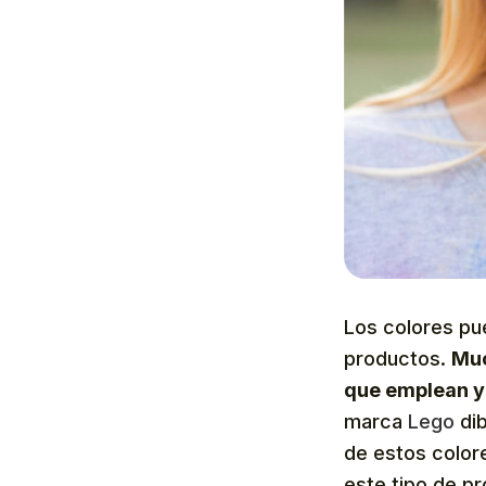
Los colores pue
productos.
Muc
que emplean y 
marca
Lego
dib
de estos colore
este tipo de p