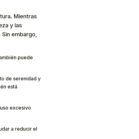
ltura. Mientras
eza y las
. Sin embargo,
:
o también puede
cto de serenidad y
ién está
u uso excesivo
udar a reducir el