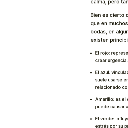
calma, pero tam
Bien es cierto 
que en muchos 
bodas, en algun
existen princip
El rojo: repres
crear urgencia.
El azul: vincul
suele usarse e
relacionado con
Amarillo: es el
puede causar an
El verde: influ
estrés por su p