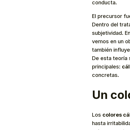
conducta.
El precursor f
Dentro del tr
subjetividad. E
vemos en un ob
también influye
De esta teoría 
principales:
cál
concretas.
Un col
Los
colores cál
hasta irritabil