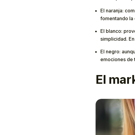
El naranja: com
fomentando la 
El blanco: prov
simplicidad. En
El negro: aunqu
emociones de t
El mar