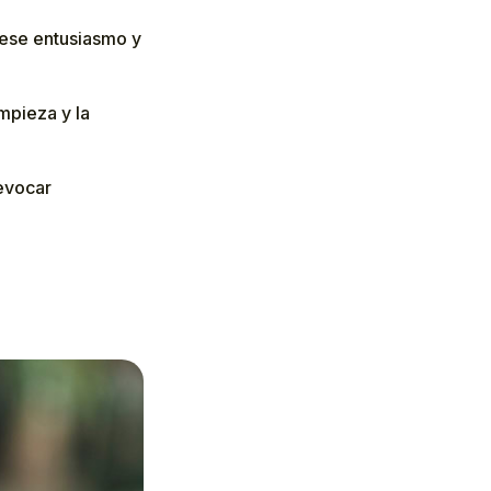
o ese entusiasmo y
mpieza y la
 evocar