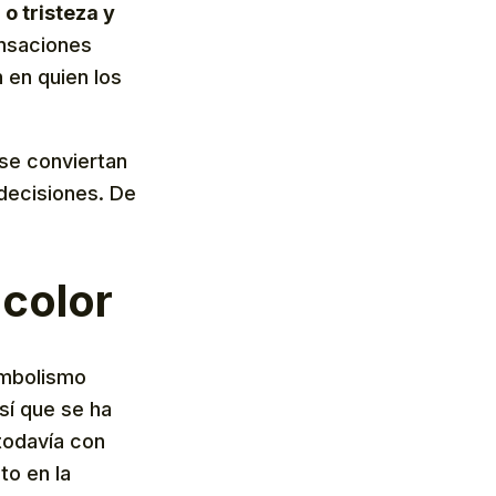
o tristeza y
ensaciones
 en quien los
 se conviertan
 decisiones. De
 color
imbolismo
así que se ha
todavía con
to en la