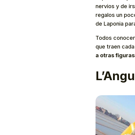
nervios y de i
regalos un poc
de Laponia par
Todos conocemo
que traen cada 
a otras figuras
L’Angu