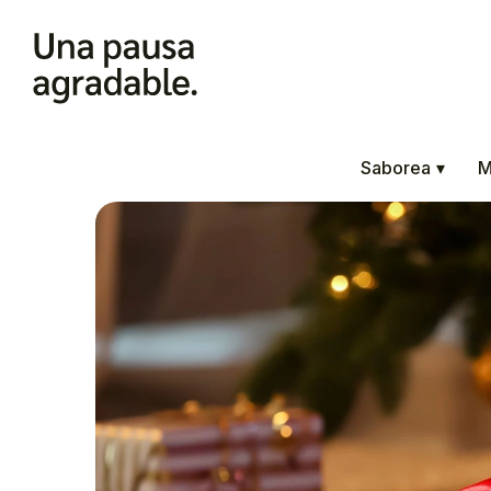
Saborea
▾
M