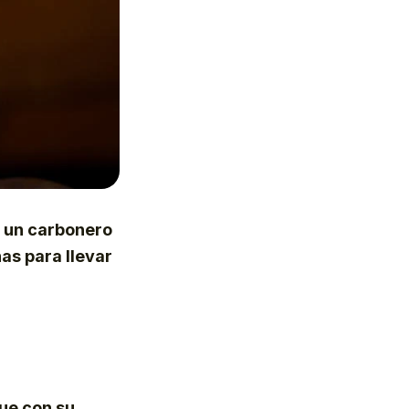
,
un carbonero
as para llevar
que con su