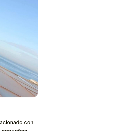
elacionado con
ás pequeños