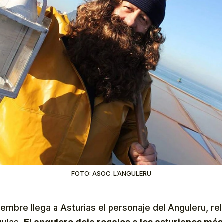
FOTO: ASOC. L’ANGULERU
ciembre llega a Asturias el personaje del Anguleru, r
gulas.
El angulero deja regalos a los asturianos m