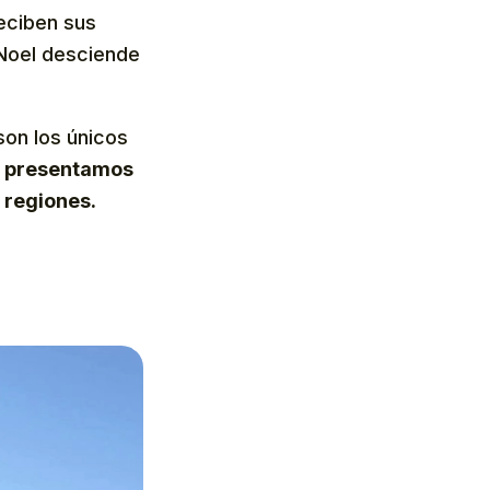
reciben sus
 Noel desciende
on los únicos
e presentamos
s regiones.