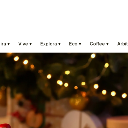
ira
▾
Vive
▾
Explora
▾
Eco
▾
Coffee
▾
Arbit