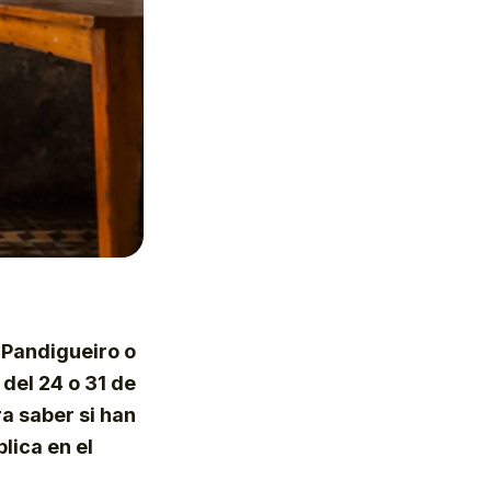
l
Pandigueiro o
del 24 o 31 de
ra saber si han
plica en el